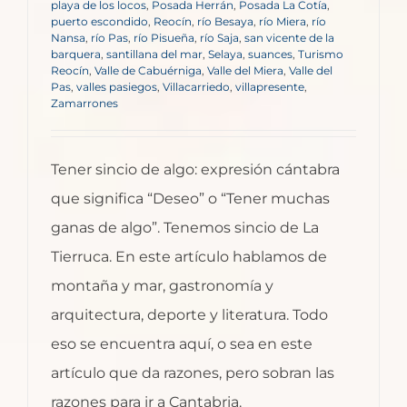
playa de los locos
,
Posada Herrán
,
Posada La Cotía
,
puerto escondido
,
Reocín
,
río Besaya
,
río Miera
,
río
Nansa
,
río Pas
,
río Pisueña
,
río Saja
,
san vicente de la
barquera
,
santillana del mar
,
Selaya
,
suances
,
Turismo
Reocín
,
Valle de Cabuérniga
,
Valle del Miera
,
Valle del
Pas
,
valles pasiegos
,
Villacarriedo
,
villapresente
,
Zamarrones
Tener sincio de algo: expresión cántabra
que significa “Deseo” o “Tener muchas
ganas de algo”. Tenemos sincio de La
Tierruca. En este artículo hablamos de
montaña y mar, gastronomía y
arquitectura, deporte y literatura. Todo
eso se encuentra aquí, o sea en este
artículo que da razones, pero sobran las
razones para ir a Cantabria.