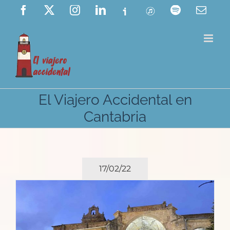
Saltar
Facebook
X
Instagram
LinkedIn
Ivoox
ITunes
Spotify
Corre
elect
al
contenido
El Viajero Accidental en
Cantabria
17/02/22