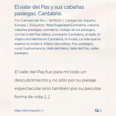
El valle del Pas y sus cabañas
pasiegas. Cantabria.
Por
Carmen del Rio
|
18/06/20
|
Categorías:
España
,
Europa
|
Etiquetas:
7días7lugaresenCantabria
,
cabaña
,
cabañas pasiegas
,
cantabria
,
código de los pasiegos
,
comarca del Pas-Miera
,
compartir Cantabria
,
el dalle
,
El
Viajero Accidental en Cantabria
,
la muda
,
La vida que te
espera
,
la vividora
,
Miera
,
naturaleza
,
Pas
,
pasiegos
,
rural
,
trashumancia
,
Valle del Miera
,
Valle del Pas
,
valles
pasiegos
El valle del Pas fue para mí todo un
descubrimiento y no sólo por su paisaje
espectacular sino también por su peculiar
forma de vida. […]
Más información
0