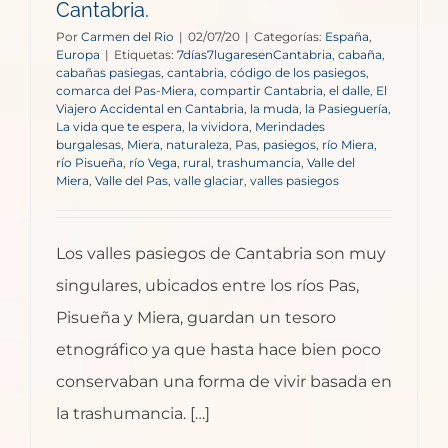
Cantabria.
Por
Carmen del Rio
|
02/07/20
|
Categorías:
España
,
Europa
|
Etiquetas:
7días7lugaresenCantabria
,
cabaña
,
cabañas pasiegas
,
cantabria
,
código de los pasiegos
,
comarca del Pas-Miera
,
compartir Cantabria
,
el dalle
,
El
Viajero Accidental en Cantabria
,
la muda
,
la Pasieguería
,
La vida que te espera
,
la vividora
,
Merindades
burgalesas
,
Miera
,
naturaleza
,
Pas
,
pasiegos
,
río Miera
,
río Pisueña
,
río Vega
,
rural
,
trashumancia
,
Valle del
Miera
,
Valle del Pas
,
valle glaciar
,
valles pasiegos
Los valles pasiegos de Cantabria son muy
singulares, ubicados entre los ríos Pas,
Pisueña y Miera, guardan un tesoro
etnográfico ya que hasta hace bien poco
conservaban una forma de vivir basada en
la trashumancia. […]