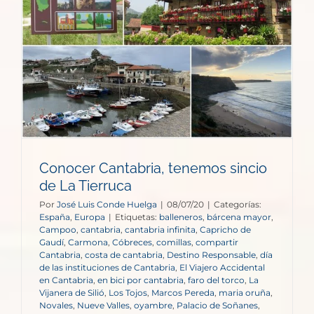
Conocer Cantabria, tenemos sincio
de La Tierruca
Por
José Luis Conde Huelga
|
08/07/20
|
Categorías:
España
,
Europa
|
Etiquetas:
balleneros
,
bárcena mayor
,
Campoo
,
cantabria
,
cantabria infinita
,
Capricho de
Gaudí
,
Carmona
,
Cóbreces
,
comillas
,
compartir
Cantabria
,
costa de cantabria
,
Destino Responsable
,
día
de las instituciones de Cantabria
,
El Viajero Accidental
en Cantabria
,
en bici por cantabria
,
faro del torco
,
La
Vijanera de Silió
,
Los Tojos
,
Marcos Pereda
,
maria oruña
,
Novales
,
Nueve Valles
,
oyambre
,
Palacio de Soñanes
,