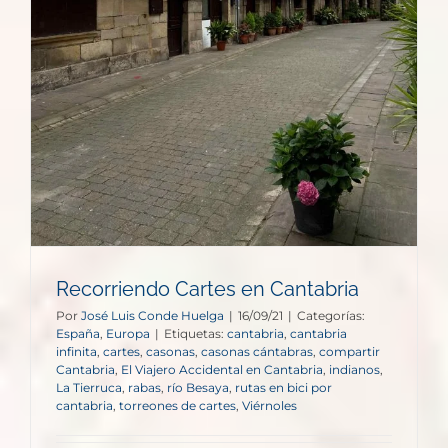
Recorriendo Cartes en Cantabria
Por
José Luis Conde Huelga
|
16/09/21
|
Categorías:
España
,
Europa
|
Etiquetas:
cantabria
,
cantabria
infinita
,
cartes
,
casonas
,
casonas cántabras
,
compartir
Cantabria
,
El Viajero Accidental en Cantabria
,
indianos
,
La Tierruca
,
rabas
,
río Besaya
,
rutas en bici por
cantabria
,
torreones de cartes
,
Viérnoles