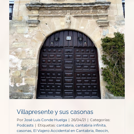
Villapresente y sus casonas
Por
José Luis Conde Huelga
|
26/04/21
|
Categorías:
Podcasts
|
Etiquetas:
cantabria
,
cantabria infinita
,
casonas
,
El Viajero Accidental en Cantabria
,
Reocín
,