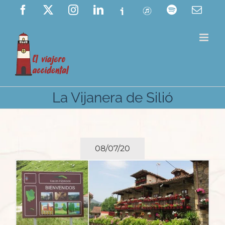
Saltar
Facebook
X
Instagram
LinkedIn
Ivoox
ITunes
Spotify
Corre
elect
al
contenido
La Vijanera de Silió
08/07/20