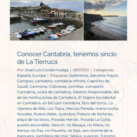
Conocer Cantabria, tenemos sincio
de La Tierruca
Por
José Luis Conde Huelga
|
08/07/20
|
Categorías:
España
,
Europa
|
Etiquetas:
balleneros
,
bárcena mayor
,
Campoo
,
cantabria
,
cantabria infinita
,
Capricho de
Gaudí
,
Carmona
,
Cóbreces
,
comillas
,
compartir
Cantabria
,
costa de cantabria
,
Destino Responsable
,
día
de las instituciones de Cantabria
,
El Viajero Accidental
en Cantabria
,
en bici por cantabria
,
faro del torco
,
La
Vijanera de Silió
,
Los Tojos
,
Marcos Pereda
,
maria oruña
,
Novales
,
Nueve Valles
,
oyambre
,
Palacio de Soñanes
,
playa de los locos
,
Posada Herrán
,
Posada La Cotía
,
puerto escondido
,
Reocín
,
río Besaya
,
río Miera
,
río
Nansa
,
río Pas
,
río Pisueña
,
río Saja
,
san vicente de la
barquera
,
santillana del mar
,
Selaya
,
suances
,
Turismo