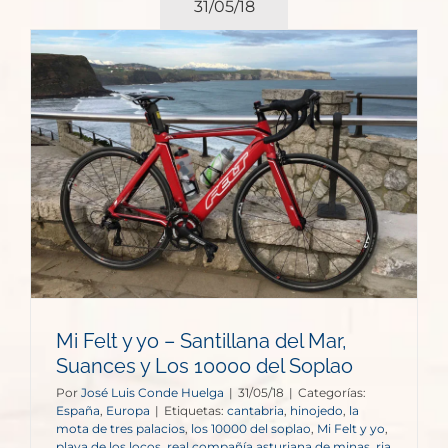
31/05/18
,
o
Mi Felt y yo – Santillana del Mar,
Suances y Los 10000 del Soplao
Por
José Luis Conde Huelga
|
31/05/18
|
Categorías:
España
,
Europa
|
Etiquetas:
cantabria
,
hinojedo
,
la
mota de tres palacios
,
los 10000 del soplao
,
Mi Felt y yo
,
playa de los locos
,
real compañía asturiana de minas
,
ria