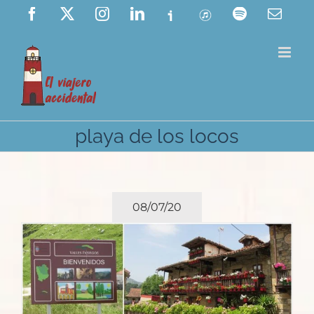
Saltar
Facebook
X
Instagram
LinkedIn
Ivoox
ITunes
Spotify
Corre
elect
al
contenido
playa de los locos
08/07/20