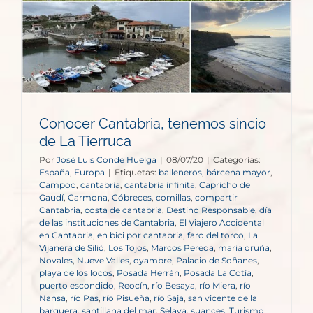
Conocer Cantabria, tenemos sincio
de La Tierruca
Por
José Luis Conde Huelga
|
08/07/20
|
Categorías:
España
,
Europa
|
Etiquetas:
balleneros
,
bárcena mayor
,
Campoo
,
cantabria
,
cantabria infinita
,
Capricho de
Gaudí
,
Carmona
,
Cóbreces
,
comillas
,
compartir
Cantabria
,
costa de cantabria
,
Destino Responsable
,
día
de las instituciones de Cantabria
,
El Viajero Accidental
en Cantabria
,
en bici por cantabria
,
faro del torco
,
La
Vijanera de Silió
,
Los Tojos
,
Marcos Pereda
,
maria oruña
,
Novales
,
Nueve Valles
,
oyambre
,
Palacio de Soñanes
,
playa de los locos
,
Posada Herrán
,
Posada La Cotía
,
puerto escondido
,
Reocín
,
río Besaya
,
río Miera
,
río
Nansa
,
río Pas
,
río Pisueña
,
río Saja
,
san vicente de la
barquera
,
santillana del mar
,
Selaya
,
suances
,
Turismo