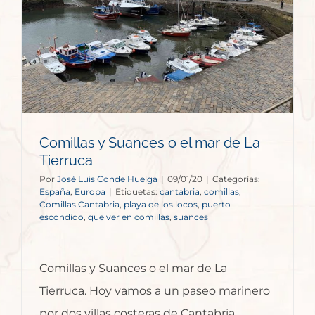
Comillas y Suances o el mar de La
Tierruca
Por
José Luis Conde Huelga
|
09/01/20
|
Categorías:
España
,
Europa
|
Etiquetas:
cantabria
,
comillas
,
Comillas Cantabria
,
playa de los locos
,
puerto
escondido
,
que ver en comillas
,
suances
Comillas y Suances o el mar de La
Tierruca. Hoy vamos a un paseo marinero
por dos villas costeras de Cantabria,