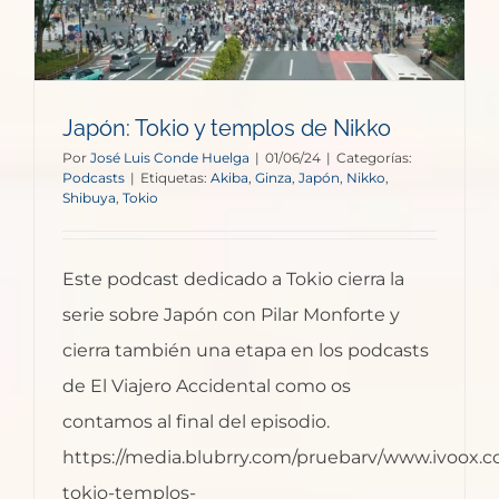
Japón: Tokio y templos de Nikko
Por
José Luis Conde Huelga
|
01/06/24
|
Categorías:
Podcasts
|
Etiquetas:
Akiba
,
Ginza
,
Japón
,
Nikko
,
Shibuya
,
Tokio
Este podcast dedicado a Tokio cierra la
serie sobre Japón con Pilar Monforte y
cierra también una etapa en los podcasts
de El Viajero Accidental como os
contamos al final del episodio.
https://media.blubrry.com/pruebarv/www.ivoox.
tokio-templos-