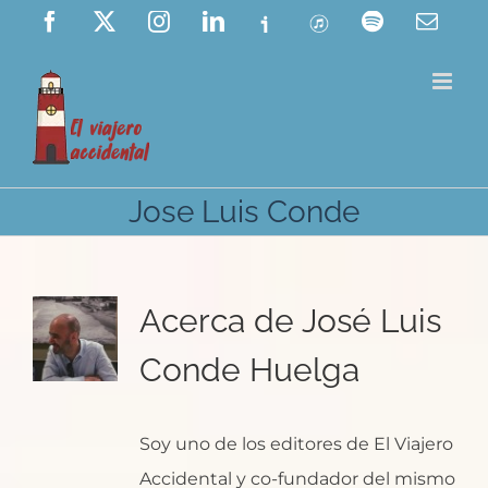
Saltar
Facebook
X
Instagram
LinkedIn
Ivoox
ITunes
Spotify
Corre
elect
al
contenido
Jose Luis Conde
Acerca de
José Luis
Conde Huelga
Soy uno de los editores de El Viajero
Accidental y co-fundador del mismo