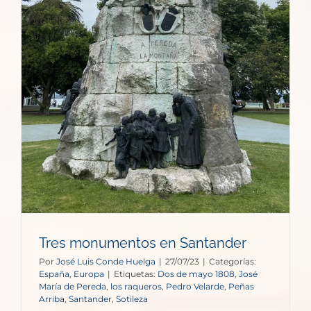
r
Tres monumentos en Santander
Por
José Luis Conde Huelga
|
27/07/23
|
Categorías:
España
,
Europa
|
Etiquetas:
Dos de mayo 1808
,
José
María de Pereda
,
los raqueros
,
Pedro Velarde
,
Peñas
Arriba
,
Santander
,
Sotileza