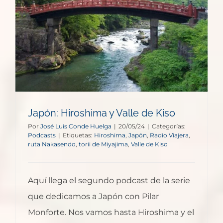
Japón: Hiroshima y Valle de Kiso
Por
José Luis Conde Huelga
|
20/05/24
|
Categorías:
Podcasts
|
Etiquetas:
Hiroshima
,
Japón
,
Radio Viajera
,
ruta Nakasendo
,
torii de Miyajima
,
Valle de Kiso
Aquí llega el segundo podcast de la serie
que dedicamos a Japón con Pilar
Monforte. Nos vamos hasta Hiroshima y el