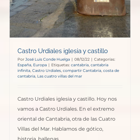
Castro Urdiales iglesia y castillo
Por
José Luis Conde Huelga
|
08/12/22
|
Categorías:
España
,
Europa
|
Etiquetas:
cantabria
,
cantabria
infinita
,
Castro Urdiales
,
compartir Cantabria
,
costa de
cantabria
,
Las cuatro villas del mar
Castro Urdiales iglesia y castillo. Hoy nos
vamos a Castro Urdiales. En el extremo
oriental de Cantabria, otra de las Cuatro
Villas del Mar. Hablamos de gótico,
historia, ballenas...