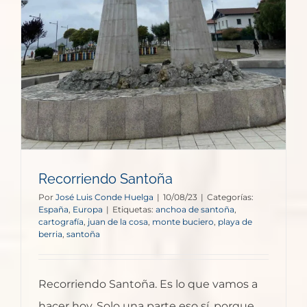
Recorriendo Santoña
Por
José Luis Conde Huelga
|
10/08/23
|
Categorías:
España
,
Europa
|
Etiquetas:
anchoa de santoña
,
cartografía
,
juan de la cosa
,
monte buciero
,
playa de
berria
,
santoña
Recorriendo Santoña. Es lo que vamos a
hacer hoy. Solo una parte eso sí, porque