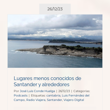
26/12/23
Lugares menos conocidos de
Santander y alrededores
Por
José Luis Conde Huelga
|
26/12/23
|
Categorías:
Podcasts
|
Etiquetas:
cantabria
,
Luis Fernández del
Campo
,
Radio Viajera
,
Santander
,
Viajero Digital