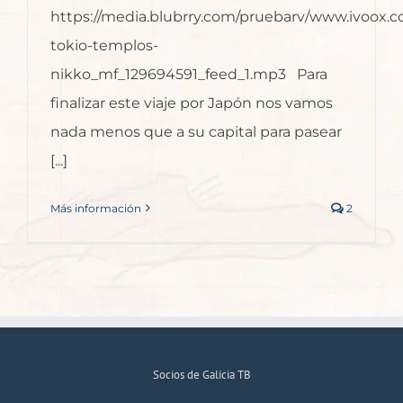
https://media.blubrry.com/pruebarv/www.ivoox.
tokio-templos-
nikko_mf_129694591_feed_1.mp3 Para
finalizar este viaje por Japón nos vamos
nada menos que a su capital para pasear
[...]
Más información
2
Socios de Galicia TB