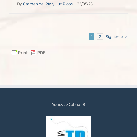
By
Carmen del Río y Luz Picos
|
22/05/25
Siguiente
1
2
Socios de Galicia TB