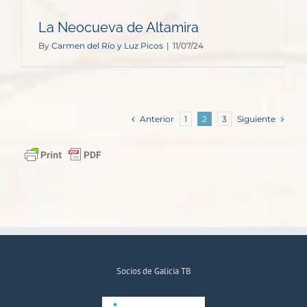
La Neocueva de Altamira
By
Carmen del Río y Luz Picos
|
11/07/24
Anterior
Siguiente
1
2
3
Socios de Galicia TB