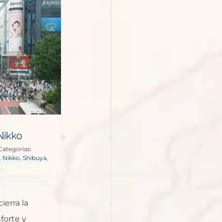
Nikko
Categorías:
,
Nikko
,
Shibuya
,
ierra la
forte y