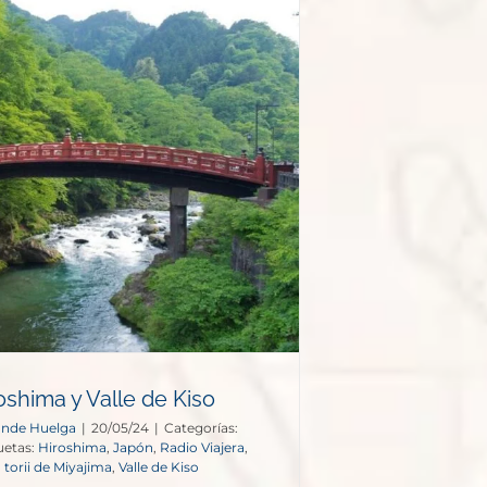
oshima y Valle de Kiso
onde Huelga
|
20/05/24
|
Categorías:
uetas:
Hiroshima
,
Japón
,
Radio Viajera
,
,
torii de Miyajima
,
Valle de Kiso