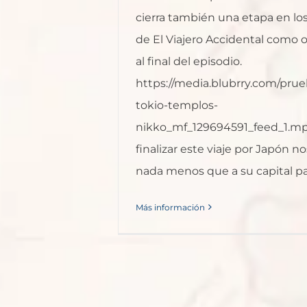
cierra también una etapa en lo
de El Viajero Accidental como
al final del episodio.
https://media.blubrry.com/pru
tokio-templos-
nikko_mf_129694591_feed_1.m
finalizar este viaje por Japón 
nada menos que a su capital para
Más información