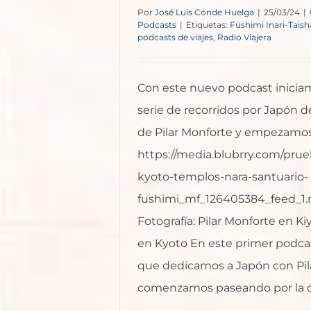
Por
José Luis Conde Huelga
|
25/03/24
|
Podcasts
|
Etiquetas:
Fushimi Inari-Taish
podcasts de viajes
,
Radio Viajera
Con este nuevo podcast inicia
serie de recorridos por Japón 
de Pilar Monforte y empezamos
https://media.blubrry.com/pru
kyoto-templos-nara-santuario-
fushimi_mf_126405384_feed_1
Fotografía: Pilar Monforte en K
en Kyoto En este primer podcas
que dedicamos a Japón con Pil
comenzamos paseando por la ciu