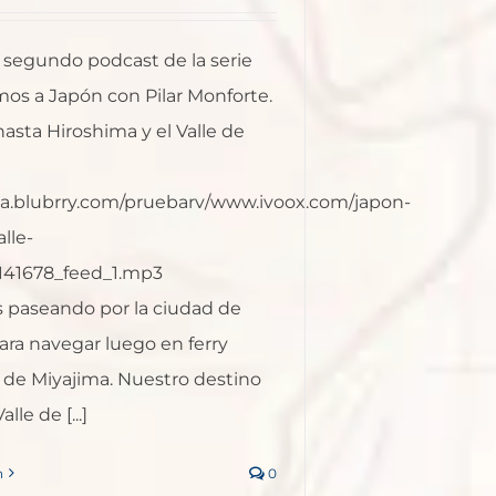
l segundo podcast de la serie
os a Japón con Pilar Monforte.
asta Hiroshima y el Valle de
ia.blubrry.com/pruebarv/www.ivoox.com/japon-
lle-
9141678_feed_1.mp3
paseando por la ciudad de
ara navegar luego en ferry
ii de Miyajima. Nuestro destino
alle de [...]
n
0