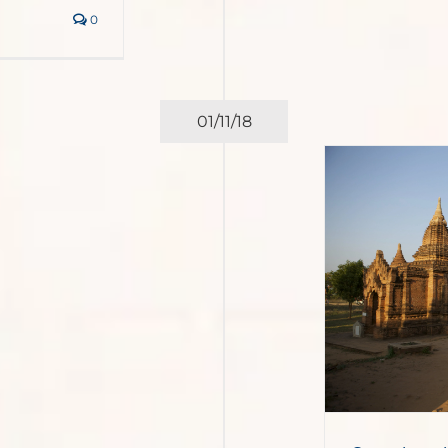
0
01/11/18
ndes viajes_ Lugares de Asia
Podcasts