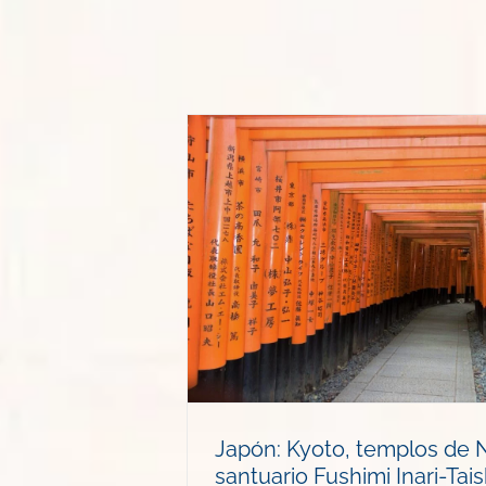
plos de Nara y
 Inari-Taisha
s
Japón: Kyoto, templos de N
santuario Fushimi Inari-Tai