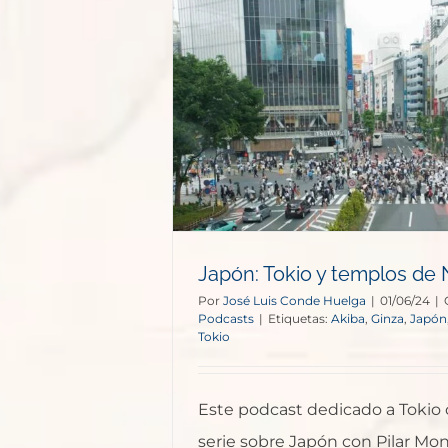
mplos de Nikko
s
Japón: Tokio y templos de 
Por
José Luis Conde Huelga
|
01/06/24
|
Podcasts
|
Etiquetas:
Akiba
,
Ginza
,
Japón
Tokio
Este podcast dedicado a Tokio c
serie sobre Japón con Pilar Mon