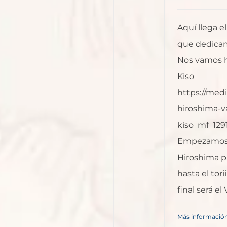
Aquí llega e
que dedicam
Nos vamos h
Kiso
https://med
hiroshima-va
kiso_mf_12
Empezamos 
Hiroshima p
hasta el tor
final será el V
Más informació