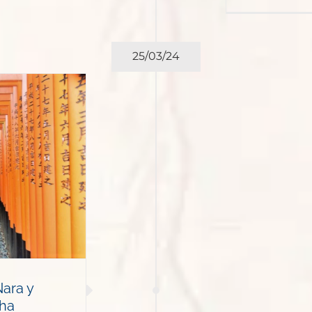
25/03/24
ara y
sha