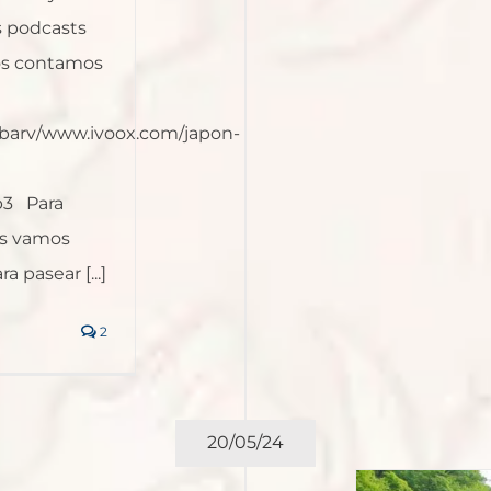
s podcasts
 os contamos
ebarv/www.ivoox.com/japon-
p3 Para
nos vamos
 pasear [...]
2
20/05/24