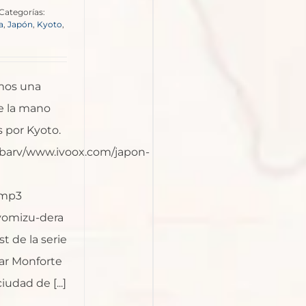
Categorías:
a
,
Japón
,
Kyoto
,
mos una
de la mano
 por Kyoto.
ebarv/www.ivoox.com/japon-
.mp3
iyomizu-dera
t de la serie
ar Monforte
dad de [...]