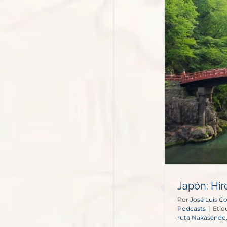
ón: Hiroshima y Valle de Kiso
Podcasts
Japón: Hir
Por
José Luis C
Podcasts
|
Etiq
ruta Nakasendo