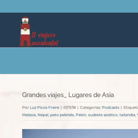
Saltar
al
contenido
Grandes viajes_ Lugares de Asia
Por
Luz Picos Freire
|
01/11/18
|
Categorías:
Podcasts
|
Etiquet
Malasia
,
Nepal
,
pato pekinés
,
Pekín
,
sudeste asiático
,
tailandia
,
Ver