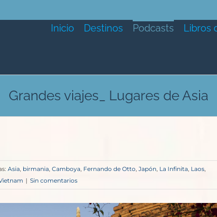
Inicio
Destinos
Podcasts
Libros 
Grandes viajes_ Lugares de Asia
as:
Asia
,
birmania
,
Camboya
,
Fernando de Otto
,
Japón
,
La Infinita
,
Laos
,
Vietnam
|
Sin comentarios