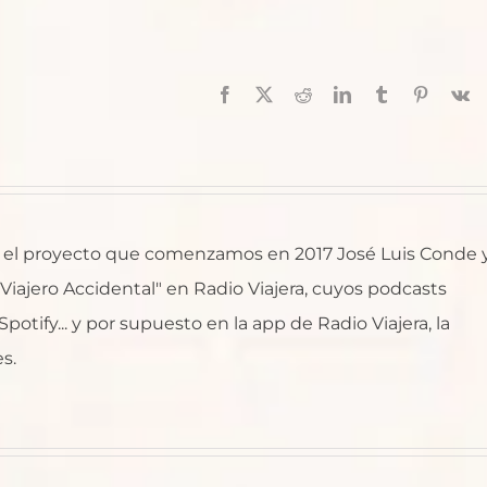
Facebook
X
Reddit
LinkedIn
Tumblr
Pinterest
V
al, el proyecto que comenzamos en 2017 José Luis Conde 
l Viajero Accidental" en Radio Viajera, cuyos podcasts
otify... y por supuesto en la app de Radio Viajera, la
s.
Japón: