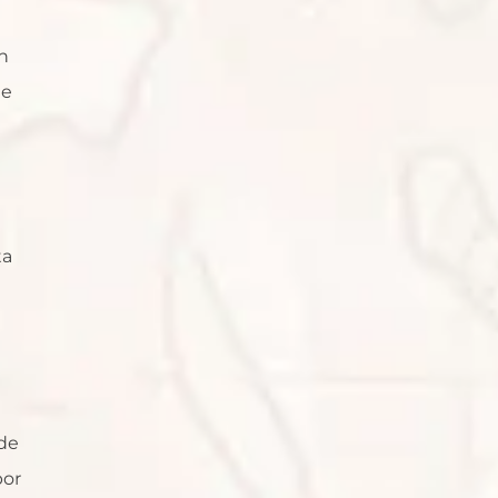
n
de
ta
 de
por