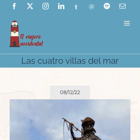
Saltar
Facebook
X
Instagram
LinkedIn
Ivoox
ITunes
Spotify
Corre
elect
al
contenido
Las cuatro villas del mar
08/12/22