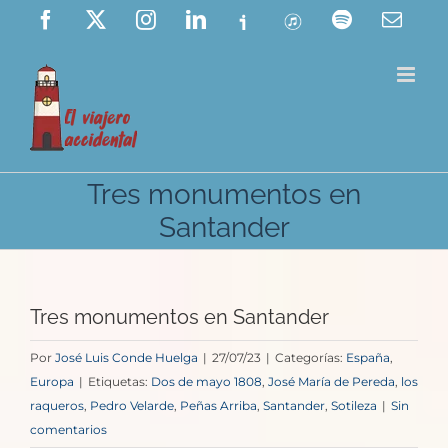
Saltar
Facebook
X
Instagram
LinkedIn
Ivoox
ITunes
Spotify
Corre
elect
al
contenido
Tres monumentos en
Santander
Tres monumentos en Santander
Por
José Luis Conde Huelga
|
27/07/23
|
Categorías:
España
,
Europa
|
Etiquetas:
Dos de mayo 1808
,
José María de Pereda
,
los
raqueros
,
Pedro Velarde
,
Peñas Arriba
,
Santander
,
Sotileza
|
Sin
comentarios