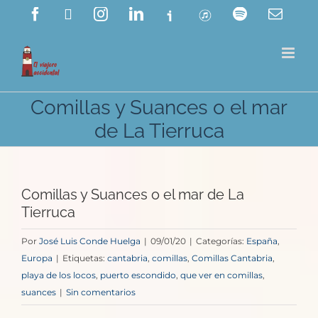
Saltar
Facebook
X
Instagram
LinkedIn
Ivoox
ITunes
Spotify
Corre
electr
al
contenido
Comillas y Suances o el mar
de La Tierruca
Comillas y Suances o el mar de La
Tierruca
Por
José Luis Conde Huelga
|
09/01/20
|
Categorías:
España
,
Europa
|
Etiquetas:
cantabria
,
comillas
,
Comillas Cantabria
,
playa de los locos
,
puerto escondido
,
que ver en comillas
,
suances
|
Sin comentarios