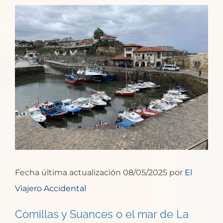
Ver
imagen
más
grande
Fecha última actualización 08/05/2025 por
El
Viajero Accidental
Comillas y Suances o el mar de La