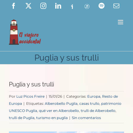
Saltar
Facebook
X
Instagram
LinkedIn
Ivoox
ITunes
Spotify
Corre
elect
al
contenido
Puglia y sus trulli
Puglia y sus trulli
Por
Luz Picos Freire
|
15/01/26
|
Categorías:
Europa
,
Resto de
Europa
|
Etiquetas:
Alberobello Puglia
,
casas trullo
,
patrimonio
UNESCO Puglia
,
qué ver en Alberobello
,
trulli de Alberobello
,
trulli de Puglia
,
turismo en puglia
|
Sin comentarios