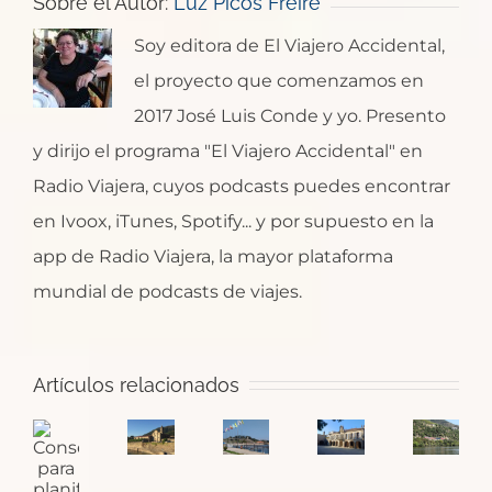
Sobre el Autor:
Luz Picos Freire
Soy editora de El Viajero Accidental,
el proyecto que comenzamos en
2017 José Luis Conde y yo. Presento
y dirijo el programa "El Viajero Accidental" en
Radio Viajera, cuyos podcasts puedes encontrar
en Ivoox, iTunes, Spotify... y por supuesto en la
app de Radio Viajera, la mayor plataforma
mundial de podcasts de viajes.
Santa
¿Dónde
Artículos relacionados
María
Pontevedra:
empieza
Consejos
de
la
Alto
el
para
Oia,
ciudad
Douro
Camino