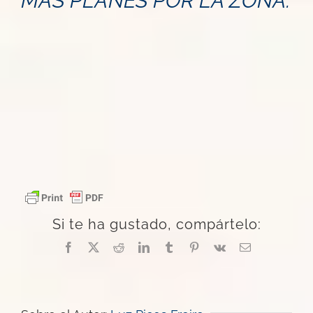
MÁS PLANES POR LA ZONA:
Si te ha gustado, compártelo:
Facebook
X
Reddit
LinkedIn
Tumblr
Pinterest
Vk
Correo
electrónico