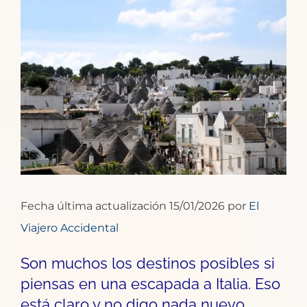
Ver
imagen
más
grande
Fecha última actualización 15/01/2026 por
El
Viajero Accidental
Son muchos los destinos posibles si
piensas en una escapada a Italia. Eso
está claro y no digo nada nuevo,