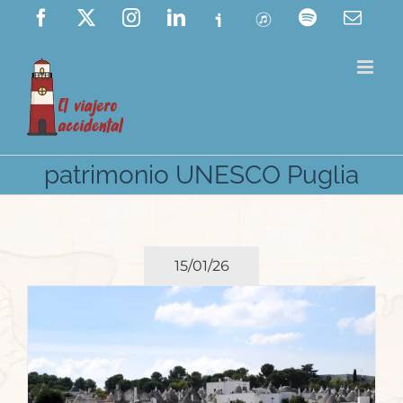
Saltar
Facebook
X
Instagram
LinkedIn
Ivoox
ITunes
Spotify
Corre
elect
al
contenido
patrimonio UNESCO Puglia
15/01/26