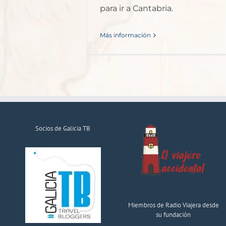
para ir a Cantabria.
Más información
Socios de Galicia TB
Miembros de Radio Viajera desde
su fundación