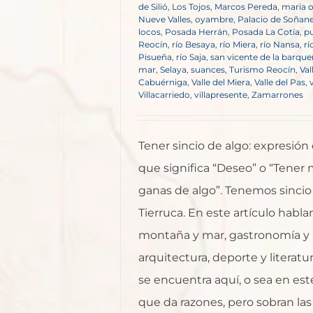
de Silió
,
Los Tojos
,
Marcos Pereda
,
maria 
Nueve Valles
,
oyambre
,
Palacio de Soñan
locos
,
Posada Herrán
,
Posada La Cotía
,
p
Reocín
,
río Besaya
,
río Miera
,
río Nansa
,
rí
Pisueña
,
río Saja
,
san vicente de la barque
mar
,
Selaya
,
suances
,
Turismo Reocín
,
Val
Cabuérniga
,
Valle del Miera
,
Valle del Pas
,
Villacarriedo
,
villapresente
,
Zamarrones
Tener sincio de algo: expresión
que significa “Deseo” o “Tener
ganas de algo”. Tenemos sincio
Tierruca. En este artículo habl
montaña y mar, gastronomía y
arquitectura, deporte y literatu
se encuentra aquí, o sea en este
que da razones, pero sobran las