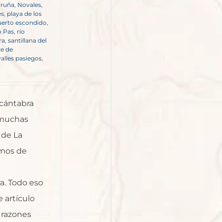
oruña
,
Novales
,
es
,
playa de los
uerto escondido
,
o Pas
,
río
ra
,
santillana del
le de
valles pasiegos
,
 cántabra
 muchas
 de La
amos de
ra. Todo eso
 artículo
 razones