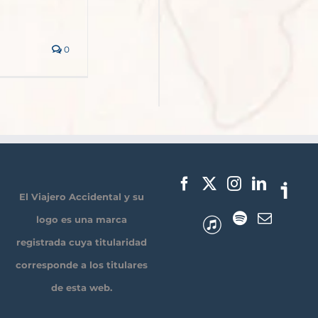
0
El Viajero Accidental y su
logo es una marca
registrada cuya titularidad
corresponde a los titulares
de esta web.