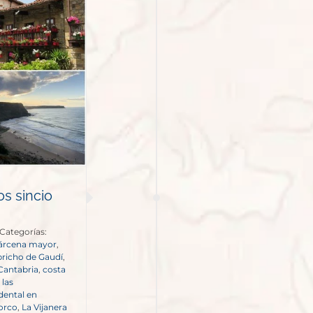
s sincio
Categorías:
árcena mayor
,
richo de Gaudí
,
Cantabria
,
costa
 las
idental en
torco
,
La Vijanera