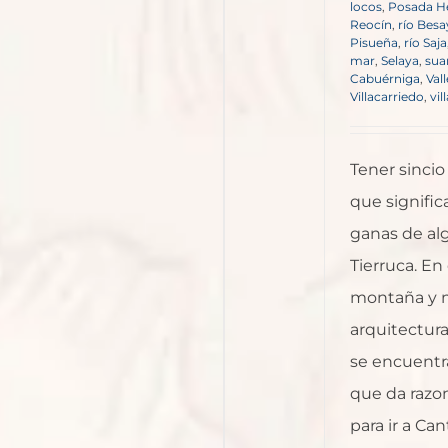
locos
,
Posada H
Reocín
,
río Besa
Pisueña
,
río Saja
mar
,
Selaya
,
sua
Cabuérniga
,
Val
Villacarriedo
,
vil
Tener sincio
que signifi
ganas de al
Tierruca. En
montaña y m
arquitectura
se encuentra
que da razon
para ir a Can