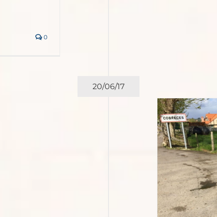
0
20/06/17
 Felt y yo: de Santillana del
Mar a San Vicente de la
Barquera
España
Europa