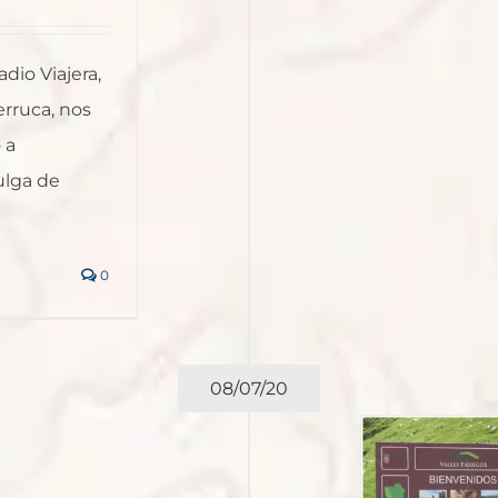
io Viajera,
rruca, nos
 a
ulga de
0
08/07/20