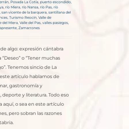
errán
,
Posada La Cotía
,
puerto escondido
,
ya
,
río Miera
,
río Nansa
,
río Pas
,
río
,
san vicente de la barquera
,
santillana del
nces
,
Turismo Reocín
,
Valle de
le del Miera
,
Valle del Pas
,
valles pasiegos
,
lapresente
,
Zamarrones
 de algo: expresión cántabra
ca “Deseo” o “Tener muchas
go”. Tenemos sincio de La
 este artículo hablamos de
ar, gastronomía y
, deporte y literatura. Todo eso
 aquí, o sea en este artículo
es, pero sobran las razones
tabria.