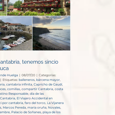
antabria, tenemos sincio
ruca
onde Huelga
|
08/07/20
|
Categorías:
|
Etiquetas:
balleneros
,
bárcena mayor
,
ria
,
cantabria infinita
,
Capricho de Gaudí
,
eces
,
comillas
,
compartir Cantabria
,
costa
stino Responsable
,
día de las
 Cantabria
,
El Viajero Accidental en
ci por cantabria
,
faro del torco
,
La Vijanera
s
,
Marcos Pereda
,
maria oruña
,
Novales
,
ambre
,
Palacio de Soñanes
,
playa de los