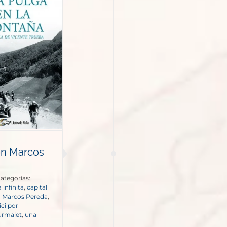
on Marcos
ategorías:
 infinita
,
capital
,
Marcos Pereda
,
ici por
urmalet
,
una