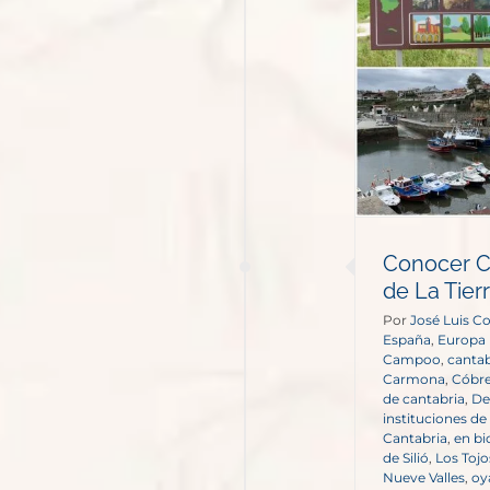
onocer Cantabria, tenemos
sincio de La Tierruca
España
Europa
Conocer C
de La Tier
Por
José Luis C
España
,
Europa
Campoo
,
cantab
Carmona
,
Cóbr
de cantabria
,
De
instituciones de
Cantabria
,
en bi
de Silió
,
Los Tojo
Nueve Valles
,
oy