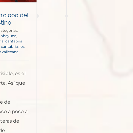
 10.000 del
stino
ategorías:
olohayuna
,
ia
,
cantabria
r cantabria
,
los
e vallecana
sible, es el
rta. Así que
ie de
oco a poco a
eteras de
 de