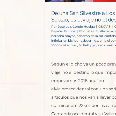
De una San Silvestre a Los
Soplao, es el viaje no el de
Por
José Luis Conde Huelga
|
05/01/18
|
C
España
,
Europa
|
Etiquetas:
#vallecanas
bárcena mayor
,
cabezón de la sal
,
cantabr
infinita
,
en bici por cabuerniga
,
en bici po
10000 del soplao
,
Mi Felt y yo
,
san silvestr
Según el dicho ya un poco previ
viaje, no el destino lo que impo
empezamos 2018 aquí en
elviajeroaccidental con una ser
artículos que nos van a llevar p
culminar en 122km por las carr
Cantabria occidental y su Valle