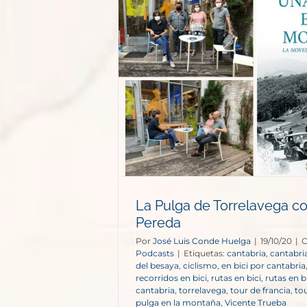
relavega con
ereda
s
La Pulga de Torrelavega c
Pereda
Por
José Luis Conde Huelga
|
19/10/20
|
C
Podcasts
|
Etiquetas:
cantabria
,
cantabria
del besaya
,
ciclismo
,
en bici por cantabria
recorridos en bici
,
rutas en bici
,
rutas en b
cantabria
,
torrelavega
,
tour de francia
,
to
pulga en la montaña
,
Vicente Trueba