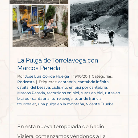
La Pulga de Torrelavega con
Marcos Pereda
Por
José Luis Conde Huelga
|
19/10/20
|
Categorías:
Podcasts
|
Etiquetas:
cantabria
,
cantabria infinita
,
capital del besaya
,
ciclismo
,
en bici por cantabria
,
Marcos Pereda
,
recorridos en bici
,
rutas en bici
,
rutas en
bici por cantabria
,
torrelavega
,
tour de francia
,
tourmalet
,
una pulga en la montaña
,
Vicente Trueba
En esta nueva temporada de Radio
Viajera, comenzamos yéndonos a La