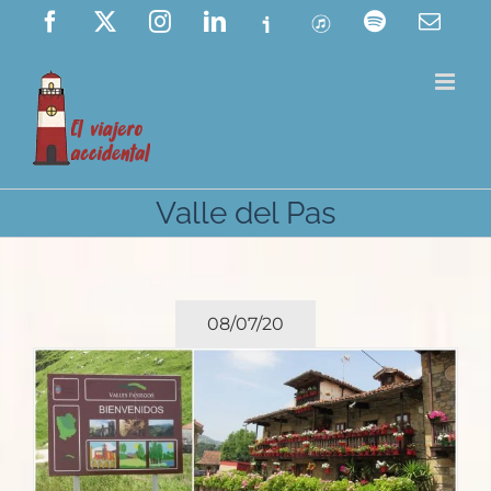
Saltar
Facebook
X
Instagram
LinkedIn
Ivoox
ITunes
Spotify
Corre
elect
al
contenido
Valle del Pas
08/07/20