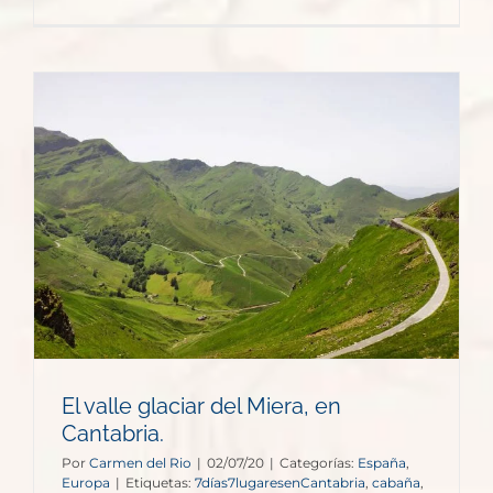
El valle glaciar del Miera, en
Cantabria.
Por
Carmen del Rio
|
02/07/20
|
Categorías:
España
,
Europa
|
Etiquetas:
7días7lugaresenCantabria
,
cabaña
,