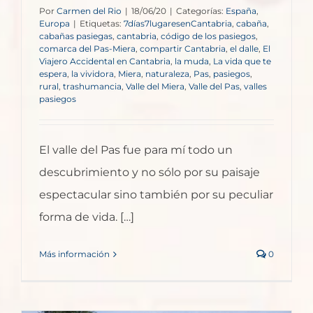
Por
Carmen del Rio
|
18/06/20
|
Categorías:
España
,
Europa
|
Etiquetas:
7días7lugaresenCantabria
,
cabaña
,
cabañas pasiegas
,
cantabria
,
código de los pasiegos
,
comarca del Pas-Miera
,
compartir Cantabria
,
el dalle
,
El
Viajero Accidental en Cantabria
,
la muda
,
La vida que te
espera
,
la vividora
,
Miera
,
naturaleza
,
Pas
,
pasiegos
,
rural
,
trashumancia
,
Valle del Miera
,
Valle del Pas
,
valles
pasiegos
El valle del Pas fue para mí todo un
descubrimiento y no sólo por su paisaje
espectacular sino también por su peculiar
forma de vida. […]
Más información
0