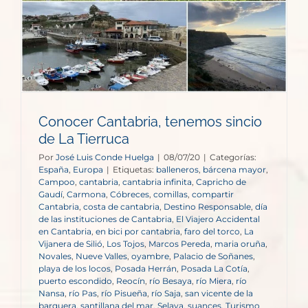
Conocer Cantabria, tenemos sincio
de La Tierruca
Por
José Luis Conde Huelga
|
08/07/20
|
Categorías:
España
,
Europa
|
Etiquetas:
balleneros
,
bárcena mayor
,
Campoo
,
cantabria
,
cantabria infinita
,
Capricho de
Gaudí
,
Carmona
,
Cóbreces
,
comillas
,
compartir
Cantabria
,
costa de cantabria
,
Destino Responsable
,
día
de las instituciones de Cantabria
,
El Viajero Accidental
en Cantabria
,
en bici por cantabria
,
faro del torco
,
La
Vijanera de Silió
,
Los Tojos
,
Marcos Pereda
,
maria oruña
,
Novales
,
Nueve Valles
,
oyambre
,
Palacio de Soñanes
,
playa de los locos
,
Posada Herrán
,
Posada La Cotía
,
puerto escondido
,
Reocín
,
río Besaya
,
río Miera
,
río
Nansa
,
río Pas
,
río Pisueña
,
río Saja
,
san vicente de la
barquera
,
santillana del mar
,
Selaya
,
suances
,
Turismo