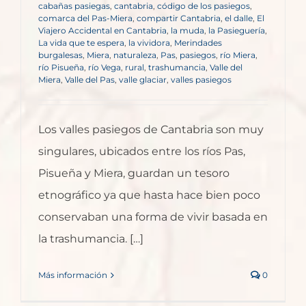
cabañas pasiegas
,
cantabria
,
código de los pasiegos
,
comarca del Pas-Miera
,
compartir Cantabria
,
el dalle
,
El
Viajero Accidental en Cantabria
,
la muda
,
la Pasieguería
,
La vida que te espera
,
la vividora
,
Merindades
burgalesas
,
Miera
,
naturaleza
,
Pas
,
pasiegos
,
río Miera
,
río Pisueña
,
río Vega
,
rural
,
trashumancia
,
Valle del
Miera
,
Valle del Pas
,
valle glaciar
,
valles pasiegos
Los valles pasiegos de Cantabria son muy
singulares, ubicados entre los ríos Pas,
Pisueña y Miera, guardan un tesoro
etnográfico ya que hasta hace bien poco
conservaban una forma de vivir basada en
la trashumancia. […]
Más información
0