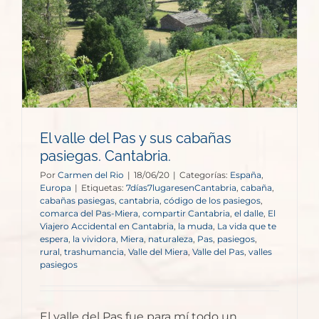
El valle del Pas y sus cabañas
pasiegas. Cantabria.
Por
Carmen del Rio
|
18/06/20
|
Categorías:
España
,
Europa
|
Etiquetas:
7días7lugaresenCantabria
,
cabaña
,
cabañas pasiegas
,
cantabria
,
código de los pasiegos
,
comarca del Pas-Miera
,
compartir Cantabria
,
el dalle
,
El
Viajero Accidental en Cantabria
,
la muda
,
La vida que te
espera
,
la vividora
,
Miera
,
naturaleza
,
Pas
,
pasiegos
,
rural
,
trashumancia
,
Valle del Miera
,
Valle del Pas
,
valles
pasiegos
El valle del Pas fue para mí todo un