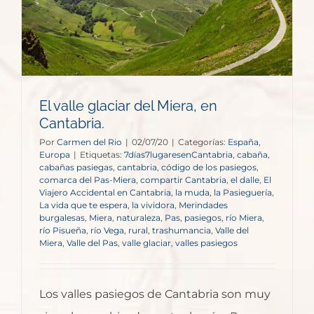
El valle glaciar del Miera, en
Cantabria.
Por
Carmen del Rio
|
02/07/20
|
Categorías:
España
,
Europa
|
Etiquetas:
7días7lugaresenCantabria
,
cabaña
,
cabañas pasiegas
,
cantabria
,
código de los pasiegos
,
comarca del Pas-Miera
,
compartir Cantabria
,
el dalle
,
El
Viajero Accidental en Cantabria
,
la muda
,
la Pasieguería
,
La vida que te espera
,
la vividora
,
Merindades
burgalesas
,
Miera
,
naturaleza
,
Pas
,
pasiegos
,
río Miera
,
río Pisueña
,
río Vega
,
rural
,
trashumancia
,
Valle del
Miera
,
Valle del Pas
,
valle glaciar
,
valles pasiegos
Los valles pasiegos de Cantabria son muy