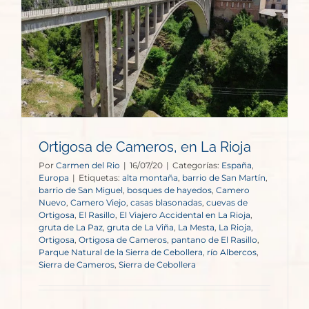
Ortigosa de Cameros, en La Rioja
Por
Carmen del Rio
|
16/07/20
|
Categorías:
España
,
Europa
|
Etiquetas:
alta montaña
,
barrio de San Martín
,
barrio de San Miguel
,
bosques de hayedos
,
Camero
Nuevo
,
Camero Viejo
,
casas blasonadas
,
cuevas de
Ortigosa
,
El Rasillo
,
El Viajero Accidental en La Rioja
,
gruta de La Paz
,
gruta de La Viña
,
La Mesta
,
La Rioja
,
Ortigosa
,
Ortigosa de Cameros
,
pantano de El Rasillo
,
Parque Natural de la Sierra de Cebollera
,
río Albercos
,
Sierra de Cameros
,
Sierra de Cebollera