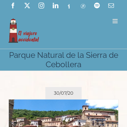
Saltar
Facebook
X
Instagram
LinkedIn
Ivoox
ITunes
Spotify
Corre
elect
al
contenido
Parque Natural de la Sierra de
Cebollera
30/07/20