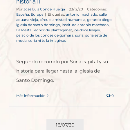
historia II
Por
José Luis Conde Huelga
|
23/12/20
|
Categorías:
España
,
Europa
|
Etiquetas:
antonio machado
,
calle
aduana vieja
,
círculo amistad numancia
,
gerardo diego
,
iglesia de santo domingo
,
instituto antonio machado
,
La Mesta
,
leonor de plantagenet
,
los doce linajes
,
palacio de los condes de gómara
,
soria
,
soria está de
moda
,
soria ni te la imaginas
Segundo recorrido por Soria capital y su
historia para llegar hasta la iglesia de
Santo Domingo.
Más información
0
16/07/20