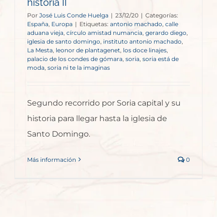
historia II
Por
José Luis Conde Huelga
|
23/12/20
|
Categorías:
España
,
Europa
|
Etiquetas:
antonio machado
,
calle
aduana vieja
,
círculo amistad numancia
,
gerardo diego
,
iglesia de santo domingo
,
instituto antonio machado
,
La Mesta
,
leonor de plantagenet
,
los doce linajes
,
palacio de los condes de gómara
,
soria
,
soria está de
moda
,
soria ni te la imaginas
Segundo recorrido por Soria capital y su
historia para llegar hasta la iglesia de
Santo Domingo.
Más información
0