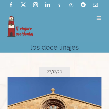
Saltar
Facebook
X
Instagram
LinkedIn
Ivoox
ITunes
Spotify
Corre
elect
al
contenido
los doce linajes
23/12/20