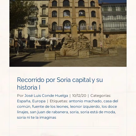
Recorrido por Soria capital y su
historia I
Por
José Luis Conde Huelga
|
10/12/20
|
Categorías:
España
,
Europa
|
Etiquetas:
antonio machado
,
casa del
común
,
fuente de los leones
,
leonor izquierdo
,
los doce
linajes
,
san juan de rabanera
,
soria
,
soria está de moda
,
soria ni te la imaginas