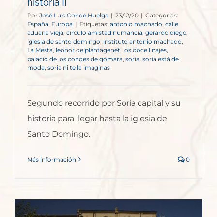
historia II
Por
José Luis Conde Huelga
|
23/12/20
|
Categorías:
España
,
Europa
|
Etiquetas:
antonio machado
,
calle
aduana vieja
,
círculo amistad numancia
,
gerardo diego
,
iglesia de santo domingo
,
instituto antonio machado
,
La Mesta
,
leonor de plantagenet
,
los doce linajes
,
palacio de los condes de gómara
,
soria
,
soria está de
moda
,
soria ni te la imaginas
Segundo recorrido por Soria capital y su
historia para llegar hasta la iglesia de
Santo Domingo.
Más información
0