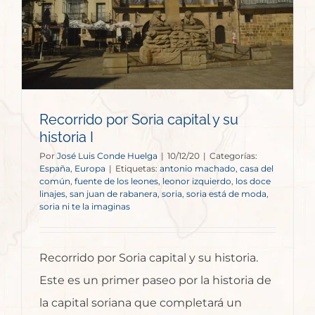
Recorrido por Soria capital y su
historia I
Por
José Luis Conde Huelga
|
10/12/20
|
Categorías:
España
,
Europa
|
Etiquetas:
antonio machado
,
casa del
común
,
fuente de los leones
,
leonor izquierdo
,
los doce
linajes
,
san juan de rabanera
,
soria
,
soria está de moda
,
soria ni te la imaginas
Recorrido por Soria capital y su historia.
Este es un primer paseo por la historia de
la capital soriana que completará un