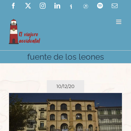
Saltar
Facebook
X
Instagram
LinkedIn
Ivoox
ITunes
Spotify
Corre
elect
al
contenido
fuente de los leones
10/12/20