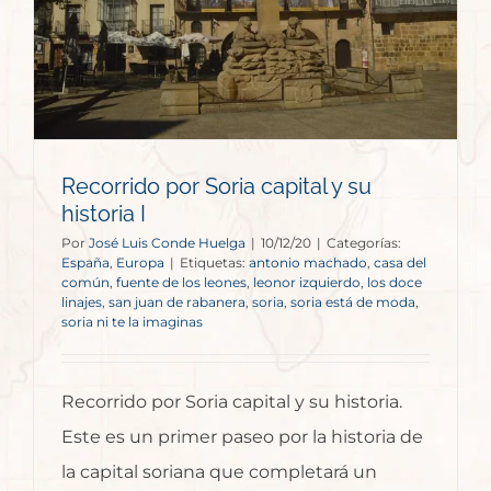
Recorrido por Soria capital y su
historia I
Por
José Luis Conde Huelga
|
10/12/20
|
Categorías:
España
,
Europa
|
Etiquetas:
antonio machado
,
casa del
común
,
fuente de los leones
,
leonor izquierdo
,
los doce
linajes
,
san juan de rabanera
,
soria
,
soria está de moda
,
soria ni te la imaginas
Recorrido por Soria capital y su historia.
Este es un primer paseo por la historia de
la capital soriana que completará un