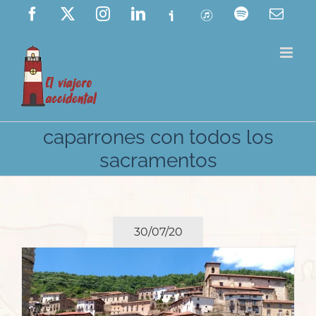
Saltar
Facebook
X
Instagram
LinkedIn
Ivoox
ITunes
Spotify
Corre
elect
al
contenido
caparrones con todos los
sacramentos
30/07/20