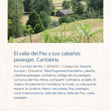
El valle del Pas y sus cabañas
pasiegas. Cantabria.
Por
Carmen del Rio
|
18/06/20
|
Categorías:
España
,
Europa
|
Etiquetas:
7días7lugaresenCantabria
,
cabaña
,
cabañas pasiegas
,
cantabria
,
código de los pasiegos
,
comarca del Pas-Miera
,
compartir Cantabria
,
el dalle
,
El
Viajero Accidental en Cantabria
,
la muda
,
La vida que te
espera
,
la vividora
,
Miera
,
naturaleza
,
Pas
,
pasiegos
,
rural
,
trashumancia
,
Valle del Miera
,
Valle del Pas
,
valles
pasiegos