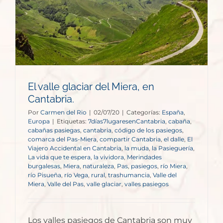
El valle glaciar del Miera, en
Cantabria.
Por
Carmen del Rio
|
02/07/20
|
Categorías:
España
,
Europa
|
Etiquetas:
7días7lugaresenCantabria
,
cabaña
,
cabañas pasiegas
,
cantabria
,
código de los pasiegos
,
comarca del Pas-Miera
,
compartir Cantabria
,
el dalle
,
El
Viajero Accidental en Cantabria
,
la muda
,
la Pasieguería
,
La vida que te espera
,
la vividora
,
Merindades
burgalesas
,
Miera
,
naturaleza
,
Pas
,
pasiegos
,
río Miera
,
río Pisueña
,
río Vega
,
rural
,
trashumancia
,
Valle del
Miera
,
Valle del Pas
,
valle glaciar
,
valles pasiegos
Los valles pasiegos de Cantabria son muy