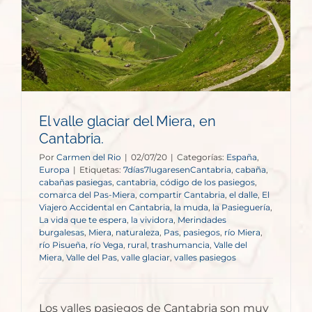
El valle glaciar del Miera, en
Cantabria.
Por
Carmen del Rio
|
02/07/20
|
Categorías:
España
,
Europa
|
Etiquetas:
7días7lugaresenCantabria
,
cabaña
,
cabañas pasiegas
,
cantabria
,
código de los pasiegos
,
comarca del Pas-Miera
,
compartir Cantabria
,
el dalle
,
El
Viajero Accidental en Cantabria
,
la muda
,
la Pasieguería
,
La vida que te espera
,
la vividora
,
Merindades
burgalesas
,
Miera
,
naturaleza
,
Pas
,
pasiegos
,
río Miera
,
río Pisueña
,
río Vega
,
rural
,
trashumancia
,
Valle del
Miera
,
Valle del Pas
,
valle glaciar
,
valles pasiegos
Los valles pasiegos de Cantabria son muy