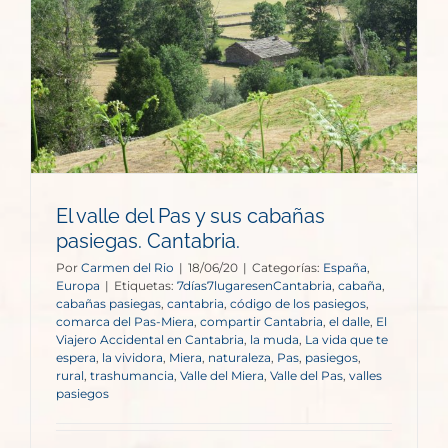
El valle del Pas y sus cabañas
pasiegas. Cantabria.
Por
Carmen del Rio
|
18/06/20
|
Categorías:
España
,
Europa
|
Etiquetas:
7días7lugaresenCantabria
,
cabaña
,
cabañas pasiegas
,
cantabria
,
código de los pasiegos
,
comarca del Pas-Miera
,
compartir Cantabria
,
el dalle
,
El
Viajero Accidental en Cantabria
,
la muda
,
La vida que te
espera
,
la vividora
,
Miera
,
naturaleza
,
Pas
,
pasiegos
,
rural
,
trashumancia
,
Valle del Miera
,
Valle del Pas
,
valles
pasiegos