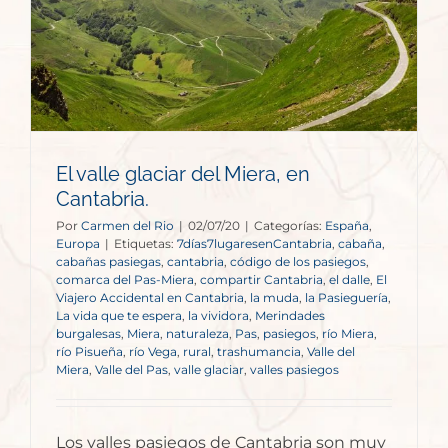
El valle glaciar del Miera, en
Cantabria.
Por
Carmen del Rio
|
02/07/20
|
Categorías:
España
,
Europa
|
Etiquetas:
7días7lugaresenCantabria
,
cabaña
,
cabañas pasiegas
,
cantabria
,
código de los pasiegos
,
comarca del Pas-Miera
,
compartir Cantabria
,
el dalle
,
El
Viajero Accidental en Cantabria
,
la muda
,
la Pasieguería
,
La vida que te espera
,
la vividora
,
Merindades
burgalesas
,
Miera
,
naturaleza
,
Pas
,
pasiegos
,
río Miera
,
río Pisueña
,
río Vega
,
rural
,
trashumancia
,
Valle del
Miera
,
Valle del Pas
,
valle glaciar
,
valles pasiegos
Los valles pasiegos de Cantabria son muy