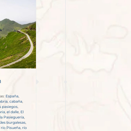
n
as:
España
,
abria
,
cabaña
,
s pasiegos
,
ria
,
el dalle
,
El
la Pasieguería
,
des burgalesas
,
,
río Pisueña
,
río