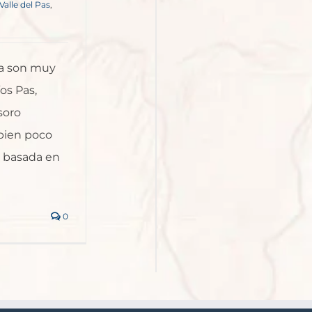
Valle del Pas
,
ia son muy
os Pas,
soro
bien poco
r basada en
0