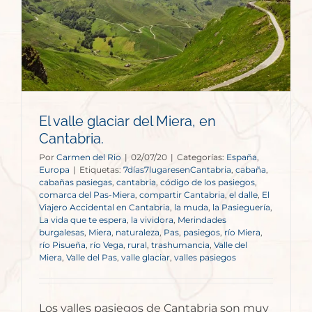
El valle glaciar del Miera, en
Cantabria.
Por
Carmen del Rio
|
02/07/20
|
Categorías:
España
,
Europa
|
Etiquetas:
7días7lugaresenCantabria
,
cabaña
,
cabañas pasiegas
,
cantabria
,
código de los pasiegos
,
comarca del Pas-Miera
,
compartir Cantabria
,
el dalle
,
El
Viajero Accidental en Cantabria
,
la muda
,
la Pasieguería
,
La vida que te espera
,
la vividora
,
Merindades
burgalesas
,
Miera
,
naturaleza
,
Pas
,
pasiegos
,
río Miera
,
río Pisueña
,
río Vega
,
rural
,
trashumancia
,
Valle del
Miera
,
Valle del Pas
,
valle glaciar
,
valles pasiegos
Los valles pasiegos de Cantabria son muy