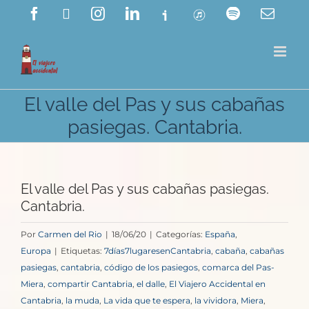
Saltar
Facebook
X
Instagram
LinkedIn
Ivoox
ITunes
Spotify
Corre
electr
al
contenido
El valle del Pas y sus cabañas
pasiegas. Cantabria.
El valle del Pas y sus cabañas pasiegas.
Cantabria.
Por
Carmen del Rio
|
18/06/20
|
Categorías:
España
,
Europa
|
Etiquetas:
7días7lugaresenCantabria
,
cabaña
,
cabañas
pasiegas
,
cantabria
,
código de los pasiegos
,
comarca del Pas-
Miera
,
compartir Cantabria
,
el dalle
,
El Viajero Accidental en
Cantabria
,
la muda
,
La vida que te espera
,
la vividora
,
Miera
,