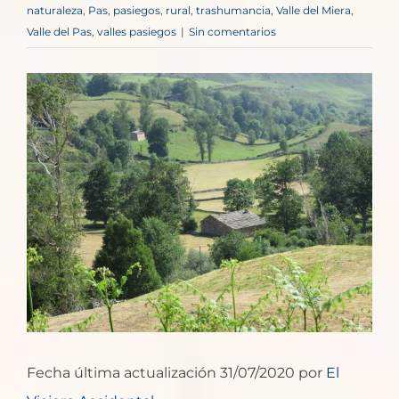
naturaleza
,
Pas
,
pasiegos
,
rural
,
trashumancia
,
Valle del Miera
,
Valle del Pas
,
valles pasiegos
|
Sin comentarios
Ver
imagen
más
grande
Fecha última actualización 31/07/2020 por
El