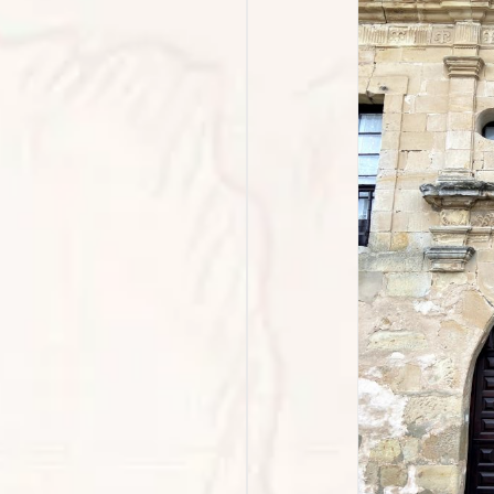
illapresente y sus casonas
Podcasts