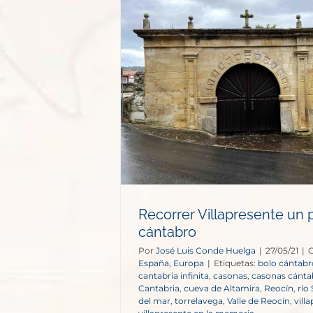
presente un
ántabro
opa
Recorrer Villapresente un
cántabro
Por
José Luis Conde Huelga
|
27/05/21
|
C
España
,
Europa
|
Etiquetas:
bolo cántabr
cantabria infinita
,
casonas
,
casonas cánta
Cantabria
,
cueva de Altamira
,
Reocín
,
río 
del mar
,
torrelavega
,
Valle de Reocín
,
vill