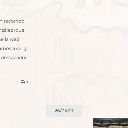
n recorrido
nzález (que
ne la web
amos a ver y
s destacados
0
26/04/21