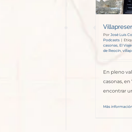
Villaprese
Por
José Luis C
Podcasts
|
Etiq
casonas
,
El Viaj
de Reocín
,
villa
En pleno va
casonas, en
encontrar u
Más informació