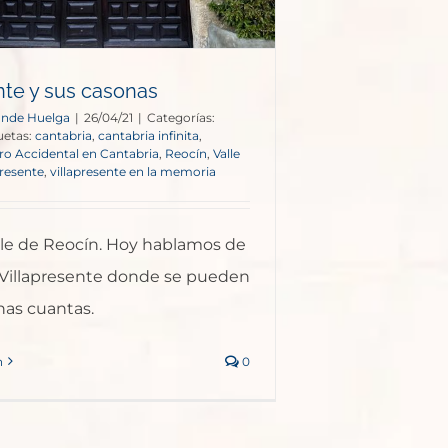
nte y sus casonas
onde Huelga
|
26/04/21
|
Categorías:
uetas:
cantabria
,
cantabria infinita
,
ero Accidental en Cantabria
,
Reocín
,
Valle
presente
,
villapresente en la memoria
lle de Reocín. Hoy hablamos de
 Villapresente donde se pueden
nas cuantas.
n
0