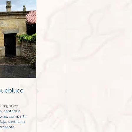
 puebluco
ategorías:
o
,
cantabria
,
bras
,
compartir
Saja
,
santillana
apresente
,