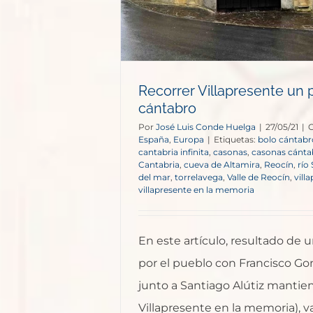
Recorrer Villapresente un
cántabro
Por
José Luis Conde Huelga
|
27/05/21
|
C
España
,
Europa
|
Etiquetas:
bolo cántabr
cantabria infinita
,
casonas
,
casonas cánta
Cantabria
,
cueva de Altamira
,
Reocín
,
río 
del mar
,
torrelavega
,
Valle de Reocín
,
vill
villapresente en la memoria
En este artículo, resultado de u
por el pueblo con Francisco Go
junto a Santiago Alútiz mantie
Villapresente en la memoria), v