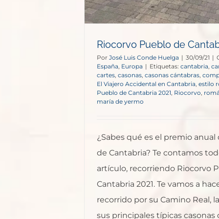
Riocorvo Pueblo de Cantab
Por
José Luis Conde Huelga
|
30/09/21
|
España
,
Europa
|
Etiquetas:
cantabria
,
ca
cartes
,
casonas
,
casonas cántabras
,
compa
El Viajero Accidental en Cantabria
,
estilo
Pueblo de Cantabria 2021
,
Riocorvo
,
romá
maría de yermo
¿Sabes qué es el premio anual
de Cantabria? Te contamos tod
artículo, recorriendo Riocorvo 
Cantabria 2021. Te vamos a hac
recorrido por su Camino Real, la
sus principales típicas casonas 