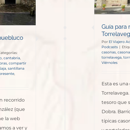
Guía para 
Torrelave
 puebluco
Por
El Viajero A
Podcasts
|
Etiq
casonas
,
casona
ategorías:
torrelavega
,
tor
o
,
cantabria
,
Viérnoles
bras
,
compartir
Saja
,
santillana
apresente
,
Esta es una 
Torrelavega
n recorrido
tesoro que 
nzález (que
Dobra. Barri
ne la web
típicas caso
amos a ver y