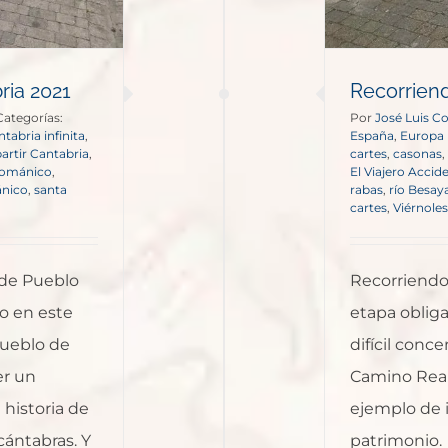
ria 2021
Recorriend
Categorías:
Por
José Luis C
ntabria infinita
,
España
,
Europa
rtir Cantabria
,
cartes
,
casonas
,
 románico
,
El Viajero Accid
nico
,
santa
rabas
,
río Besay
cartes
,
Viérnoles
 de Pueblo
Recorriendo
o en este
etapa obliga
Pueblo de
difícil conce
er un
Camino Real,
 historia de
ejemplo de 
cántabras. Y
patrimonio.