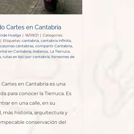
o Cartes en Cantabria
onde Huelga
|
16/09/21
|
Categorías:
|
Etiquetas:
cantabria
,
cantabria infinita
,
casonas cántabras
,
compartir Cantabria
,
ental en Cantabria
,
indianos
,
La Tierruca
,
a
,
rutas en bici por cantabria
,
torreones de
 Cartes en Cantabria es una
da para conocer la Tierruca. Es
ntrar en una calle, en su
 más historia, arquitectura y
impecable conservación del