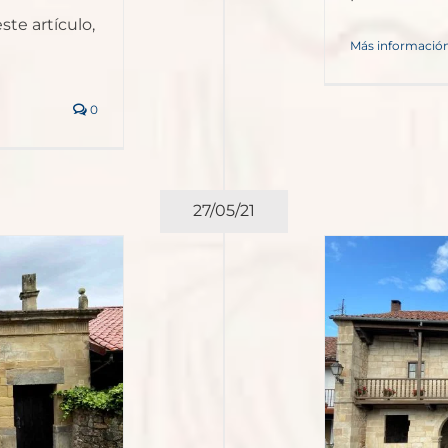
ste artículo,
Más informació
0
27/05/21
a para recorrer Viérnoles en
Torrelavega
Podcasts