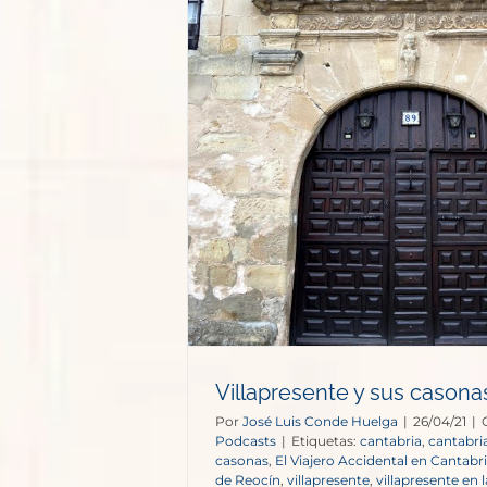
 sus casonas
s
Villapresente y sus casona
Por
José Luis Conde Huelga
|
26/04/21
|
Podcasts
|
Etiquetas:
cantabria
,
cantabria
casonas
,
El Viajero Accidental en Cantabr
de Reocín
,
villapresente
,
villapresente en