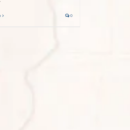
.
n
0