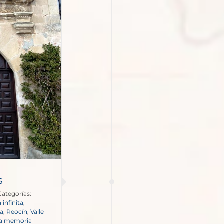
s
Categorías:
 infinita
,
ia
,
Reocín
,
Valle
 la memoria