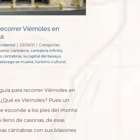
recorrer Viérnoles en
ga
ccidental
|
23/05/21
|
Categorías:
uetas:
cantabria
,
cantabria infinita
,
s cántabras
,
la capital del besaya
,
relavega se mueve
,
turismo cultural
,
guía para recorrer Viérnoles en
. ¿Qué es Viérnoles? Pues un
se esconde a los pies del monte
o lleno de casonas, de esas
nas cántabras con sus blasones