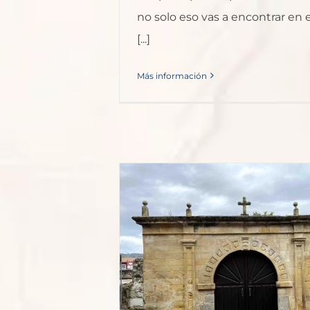
no solo eso vas a encontrar en e
[...]
Más información
Guí
presente un
ántabro
opa