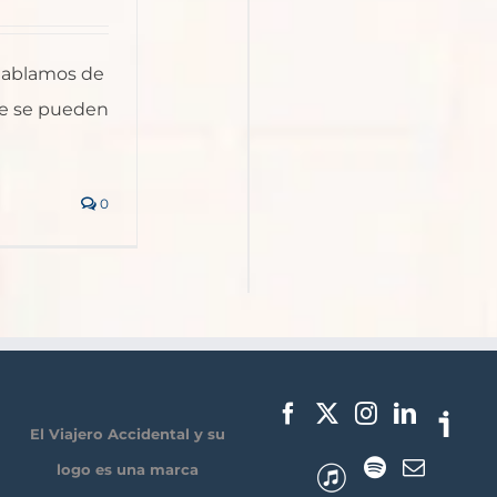
 hablamos de
de se pueden
0
El Viajero Accidental y su
logo es una marca