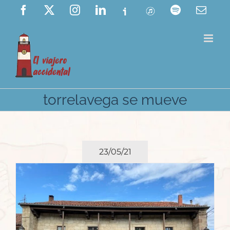
Saltar
Facebook
X
Instagram
LinkedIn
Ivoox
ITunes
Spotify
Corre
elect
al
contenido
torrelavega se mueve
23/05/21