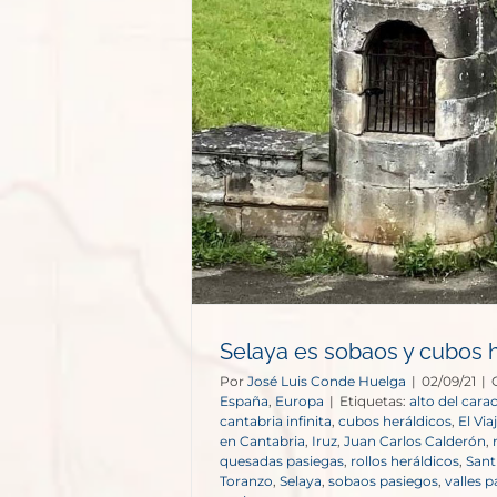
Selaya es sobaos y cubos 
Por
José Luis Conde Huelga
|
02/09/21
|
España
,
Europa
|
Etiquetas:
alto del cara
cantabria infinita
,
cubos heráldicos
,
El Via
en Cantabria
,
Iruz
,
Juan Carlos Calderón
,
quesadas pasiegas
,
rollos heráldicos
,
Sant
Toranzo
,
Selaya
,
sobaos pasiegos
,
valles 