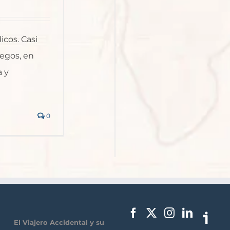
icos. Casi
iegos, en
a y
0
El Viajero Accidental y su