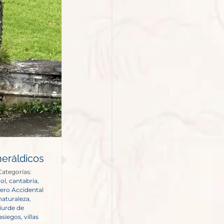
heráldicos
Categorías:
col
,
cantabria
,
jero Accidental
naturaleza
,
iurde de
pasiegos
,
villas