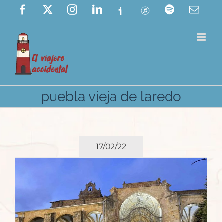
Saltar
Facebook
X
Instagram
LinkedIn
Ivoox
ITunes
Spotify
Corre
elect
al
contenido
puebla vieja de laredo
17/02/22