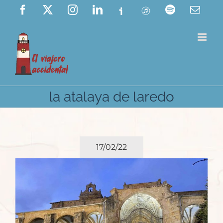
Saltar
Facebook
X
Instagram
LinkedIn
Ivoox
ITunes
Spotify
Corre
elect
al
contenido
la atalaya de laredo
17/02/22