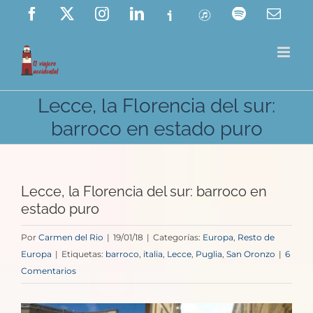
Saltar
Facebook
X
Instagram
LinkedIn
Ivoox
ITunes
Spotify
Corre
elect
al
contenido
Lecce, la Florencia del sur:
barroco en estado puro
Lecce, la Florencia del sur: barroco en
estado puro
Por
Carmen del Rio
|
19/01/18
|
Categorías:
Europa
,
Resto de
Europa
|
Etiquetas:
barroco
,
italia
,
Lecce
,
Puglia
,
San Oronzo
|
6
Comentarios