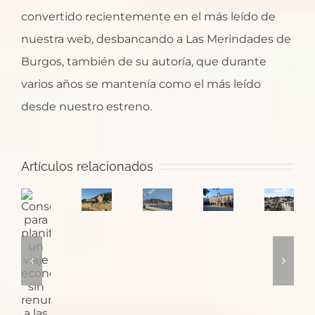
convertido recientemente en el más leído de
nuestra web, desbancando a Las Merindades de
Burgos, también de su autoría, que durante
varios años se mantenía como el más leído
desde nuestro estreno.
Santa
¿Dónde
Artículos relacionados
María
Pontevedra:
empieza
Consejos
de
la
el
Puglia
para
Oia,
ciudad
Camino
y
planificar
un
de
de
sus
un
monasterio
las
Santiago
trulli
viaje
con
plazas
en
económico
monjes
medievales
Baiona?