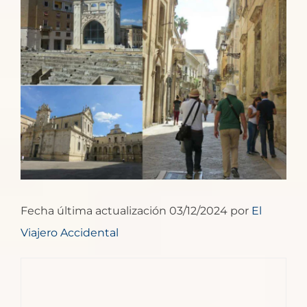
Ver
imagen
más
grande
Fecha última actualización 03/12/2024 por
El
Viajero Accidental