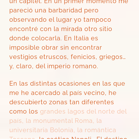
un capitel. En un primer momento me
pareció una barbaridad pero
observando el lugar yo tampoco
encontré con la mirada otro sitio
donde colocarla. E
n Italia es
imposible obrar sin encontrar
vestigios etruscos, fenicios, griegos…
y, claro, del imperio romano.
En las distintas ocasiones en las que
me he acercado al país vecino, he
descubierto zonas tan diferentes
como los
grandes
lagos del norte del
país
,
la monumental Roma
,
la
universitaria Bolonia
,
la romántica