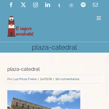
Saltar
Facebook
X
Instagram
LinkedIn
Ivoox
ITunes
Spotify
Corre
elect
al
contenido
plaza-catedral
plaza-catedral
Por
Luz Picos Freire
|
24/05/18
|
Sin comentarios