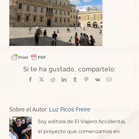
Si te ha gustado, compártelo:
Facebook
X
Reddit
LinkedIn
Tumblr
Pinterest
Vk
Correo
electrónico
Sobre el Autor:
Luz Picos Freire
Soy editora de El Viajero Accidental,
el proyecto que comenzamos en