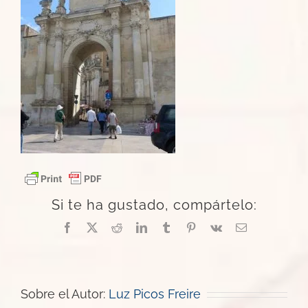
Si te ha gustado, compártelo:
Facebook
X
Reddit
LinkedIn
Tumblr
Pinterest
Vk
Correo
electrónico
Sobre el Autor:
Luz Picos Freire