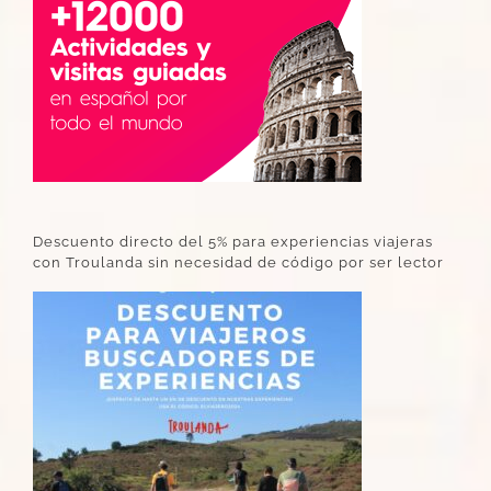
Descuento directo del 5% para experiencias viajeras
con Troulanda sin necesidad de código por ser lector