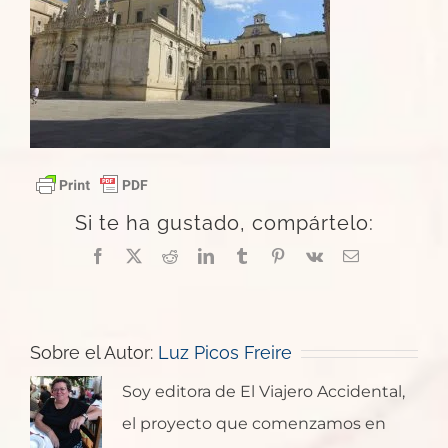
Si te ha gustado, compártelo:
Facebook
X
Reddit
LinkedIn
Tumblr
Pinterest
Vk
Correo
electrónico
Sobre el Autor:
Luz Picos Freire
Soy editora de El Viajero Accidental,
el proyecto que comenzamos en