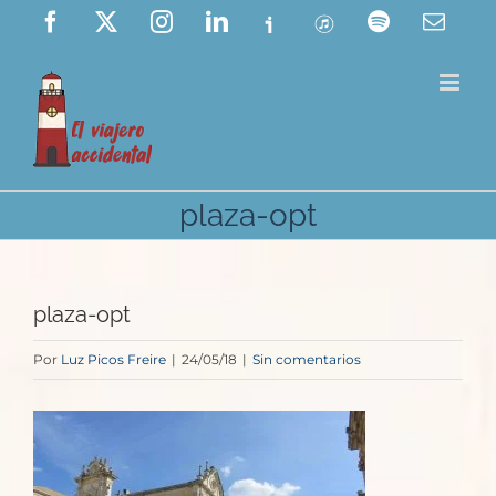
Saltar
Facebook
X
Instagram
LinkedIn
Ivoox
ITunes
Spotify
Corre
elect
al
contenido
plaza-opt
plaza-opt
Por
Luz Picos Freire
|
24/05/18
|
Sin comentarios