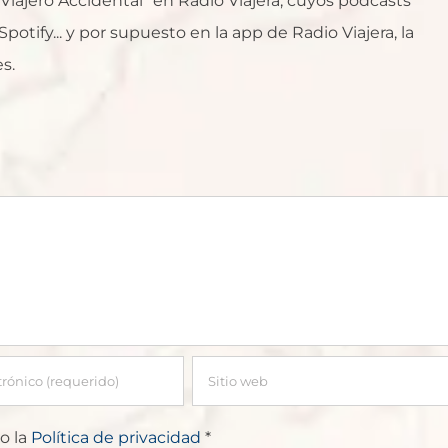
l Viajero Accidental" en Radio Viajera, cuyos podcasts
otify... y por supuesto en la app de Radio Viajera, la
s.
o la
Política de privacidad
*