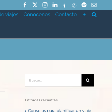
Facebook
X
Instagram
LinkedIn
Ivoox
ITunes
Spotify
Correo
electró
de viajes
Conócenos
Contacto
Buscar:
Entradas recientes
Consejos para planificar un viaje