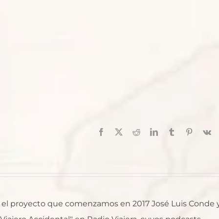
Facebook
X
Reddit
LinkedIn
Tumblr
Pinterest
V
al, el proyecto que comenzamos en 2017 José Luis Conde 