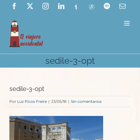
Saltar
Facebook
X
Instagram
LinkedIn
Ivoox
ITunes
Spotify
Corre
elect
al
contenido
sedile-3-opt
sedile-3-opt
Por
Luz Picos Freire
|
23/05/18
|
Sin comentarios