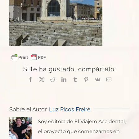
Si te ha gustado, compártelo:
Facebook
X
Reddit
LinkedIn
Tumblr
Pinterest
Vk
Correo
electrónico
Sobre el Autor:
Luz Picos Freire
Soy editora de El Viajero Accidental,
el proyecto que comenzamos en