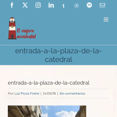
Saltar
Facebook
X
Instagram
LinkedIn
Ivoox
ITunes
Spotify
Corre
elect
al
contenido
entrada-a-la-plaza-de-la-
catedral
entrada-a-la-plaza-de-la-catedral
Por
Luz Picos Freire
|
24/05/18
|
Sin comentarios