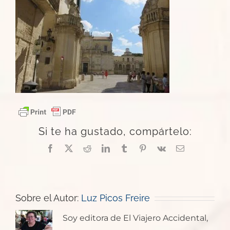
Si te ha gustado, compártelo:
Facebook
X
Reddit
LinkedIn
Tumblr
Pinterest
Vk
Correo
electrónico
Sobre el Autor:
Luz Picos Freire
Soy editora de El Viajero Accidental,