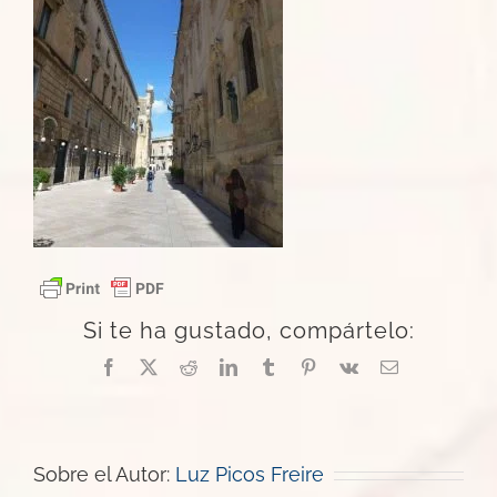
Si te ha gustado, compártelo:
Facebook
X
Reddit
LinkedIn
Tumblr
Pinterest
Vk
Correo
electrónico
Sobre el Autor:
Luz Picos Freire