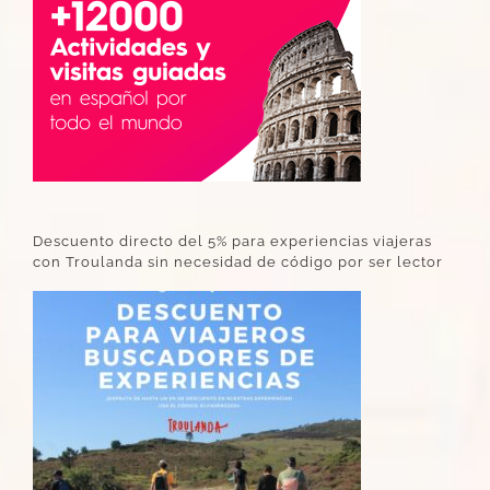
Descuento directo del 5% para experiencias viajeras
con Troulanda sin necesidad de código por ser lector