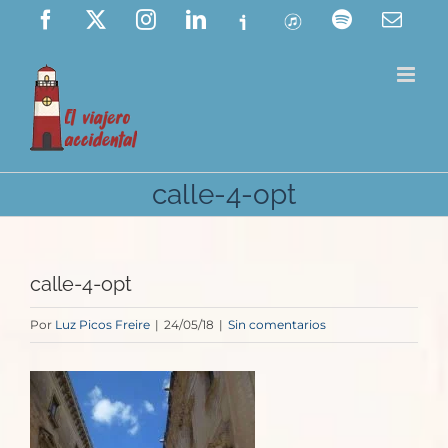
Saltar
Facebook
X
Instagram
LinkedIn
Ivoox
ITunes
Spotify
Corre
elect
al
contenido
calle-4-opt
calle-4-opt
Por
Luz Picos Freire
|
24/05/18
|
Sin comentarios