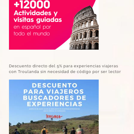
Descuento directo del 5% para experiencias viajeras
con Troulanda sin necesidad de código por ser lector