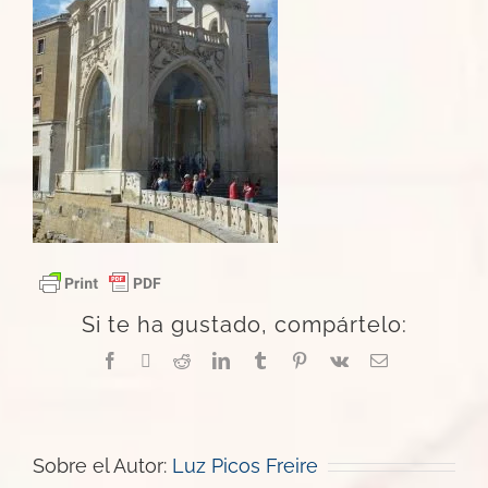
Si te ha gustado, compártelo:
Facebook
X
Reddit
LinkedIn
Tumblr
Pinterest
Vk
Correo
electrónico
Sobre el Autor:
Luz Picos Freire