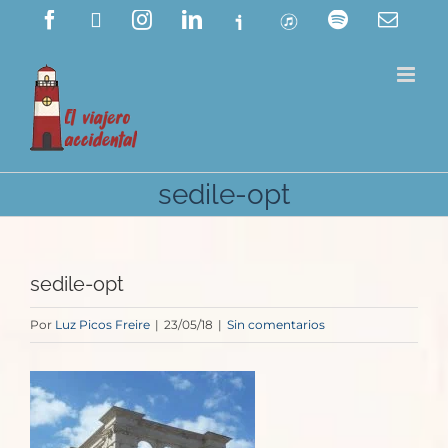
Saltar
Facebook
X
Instagram
LinkedIn
Ivoox
ITunes
Spotify
Corre
electr
al
contenido
sedile-opt
sedile-opt
Por
Luz Picos Freire
|
23/05/18
|
Sin comentarios