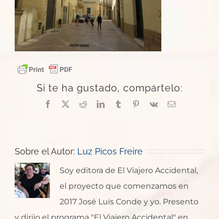
Si te ha gustado, compártelo:
Facebook
X
Reddit
LinkedIn
Tumblr
Pinterest
Vk
Correo
electrónico
Sobre el Autor:
Luz Picos Freire
Soy editora de El Viajero Accidental,
el proyecto que comenzamos en
2017 José Luis Conde y yo. Presento
y dirijo el programa "El Viajero Accidental" en