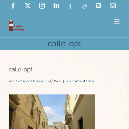
Saltar
Facebook
X
Instagram
LinkedIn
Ivoox
ITunes
Spotify
Corre
elect
al
contenido
calle-opt
calle-opt
Por
Luz Picos Freire
|
24/05/18
|
Sin comentarios