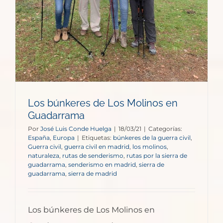
Los búnkeres de Los Molinos en
Guadarrama
Por
José Luis Conde Huelga
|
18/03/21
|
Categorías:
España
,
Europa
|
Etiquetas:
búnkeres de la guerra civil
,
Guerra civil
,
guerra civil en madrid
,
los molinos
,
naturaleza
,
rutas de senderismo
,
rutas por la sierra de
guadarrama
,
senderismo en madrid
,
sierra de
guadarrama
,
sierra de madrid
Los búnkeres de Los Molinos en