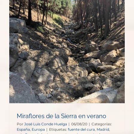
Miraflores de la Sierra en verano
Por
José Luis Conde Huelga
|
06/08/20
|
Categorías:
España
,
Europa
|
Etiquetas:
fuente del cura
,
Madrid
,