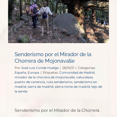
Senderismo por el Mirador de la
Chorrera de Mojonavalle
Por
José Luis Conde Huelga
|
28/10/21
|
Categorías:
España
,
Europa
|
Etiquetas:
Comunidad de Madrid
,
mirador de la chorrera de mojonavalle
,
naturaleza
,
puerto de canencia
,
ruta senderismo
,
senderismo en
madrid
,
sierra de madrid
,
sierra norte de madrid
,
tejo de
la senda
Senderismo por el Mirador de la Chorrera